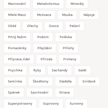
Marinování
Metabolismus
Minerály
Mleté Maso
Motivace
Mouka
Nápoje
Oběd
Ořechy
Ovoce
Pečení
Pitný Režim
Podzim
Polévka
Pomazánky
Přejídání
Přílohy
Příprava Jídel
Příroda
Proteiny
Psychika
Ryby
Sacharidy
Salát
Semínka
Škodliviny
Sladidla
Snídaně
Spánek
Sportování
Strava
Superpotraviny
Suproviny
Suroviny