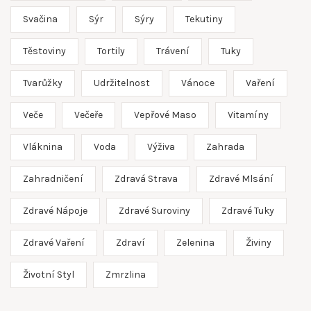
Svačina
Sýr
Sýry
Tekutiny
Těstoviny
Tortily
Trávení
Tuky
Tvarůžky
Udržitelnost
Vánoce
Vaření
Veče
Večeře
Vepřové Maso
Vitamíny
Vláknina
Voda
Výživa
Zahrada
Zahradničení
Zdravá Strava
Zdravé Mlsání
Zdravé Nápoje
Zdravé Suroviny
Zdravé Tuky
Zdravé Vaření
Zdraví
Zelenina
Živiny
Životní Styl
Zmrzlina