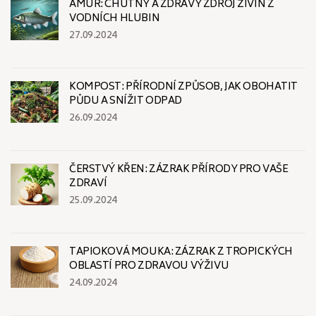
AMUR: CHUTNÝ A ZDRAVÝ ZDROJ ŽIVIN Z
VODNÍCH HLUBIN
27.09.2024
KOMPOST: PŘÍRODNÍ ZPŮSOB, JAK OBOHATIT
PŮDU A SNÍŽIT ODPAD
26.09.2024
ČERSTVÝ KŘEN: ZÁZRAK PŘÍRODY PRO VAŠE
ZDRAVÍ
25.09.2024
TAPIOKOVÁ MOUKA: ZÁZRAK Z TROPICKÝCH
OBLASTÍ PRO ZDRAVOU VÝŽIVU
24.09.2024